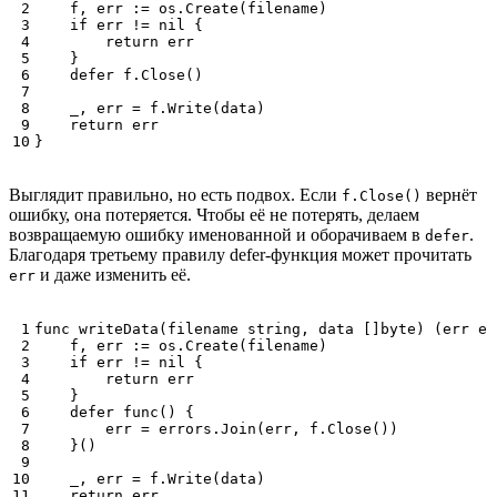
f
,
err
:=
os
.
Create
(
filename
)
if
err
!=
nil
{
return
err
}
defer
f
.
Close
()
_
,
err
=
f
.
Write
(
data
)
return
err
}
Выглядит правильно, но есть подвох. Если
вернёт
f.Close()
ошибку, она потеряется. Чтобы её не потерять, делаем
возвращаемую ошибку именованной и оборачиваем в
.
defer
Благодаря третьему правилу defer-функция может прочитать
и даже изменить её.
err
func
writeData
(
filename
string
,
data
[]
byte
)
(
err
er
f
,
err
:=
os
.
Create
(
filename
)
if
err
!=
nil
{
return
err
}
defer
func
()
{
err
=
errors
.
Join
(
err
,
f
.
Close
())
}()
_
,
err
=
f
.
Write
(
data
)
return
err