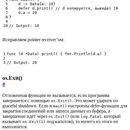
d
:=
Data
{
a
:
10
}
defer
d
.
print
()
// d копируется, выведет 10
d
.
a
=
20
}
// Output: 10
Исправляем pointer receiver’ом:
func
(
d
*
Data
)
print
()
{
fmt
.
Println
(
d
.
a
)
}
// Output: 20
os.Exit()
#
Отложенная функция не вызывается, если программа
завершается с помощью
. Это может ударить по
os.Exit()
graceful shutdown. Если в
настроены defer-функции для
main()
закрытия соединений или записи данных из буфера, а
завершение идёт через
(или
, который
os.Exit()
log.Fatal
вызывает
под капотом), то ничего из этого не
os.Exit(1)
выполнится.