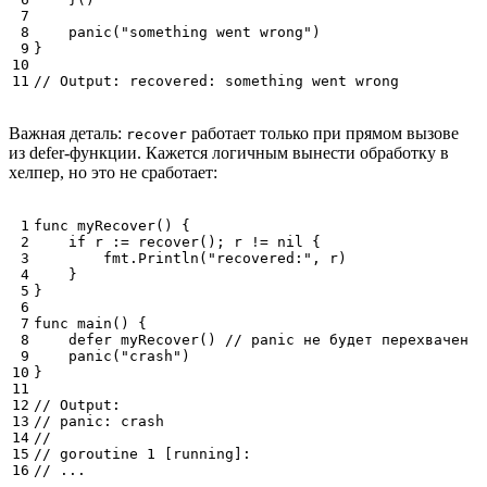
panic
(
"something went wrong"
)
}
// Output: recovered: something went wrong
Важная деталь:
работает только при прямом вызове
recover
из defer-функции. Кажется логичным вынести обработку в
хелпер, но это не сработает:
func
myRecover
()
{
if
r
:=
recover
();
r
!=
nil
{
fmt
.
Println
(
"recovered:"
,
r
)
}
}
func
main
()
{
defer
myRecover
()
// panic не будет перехвачен
panic
(
"crash"
)
}
// Output:
// panic: crash
// goroutine 1 [running]:
// ...