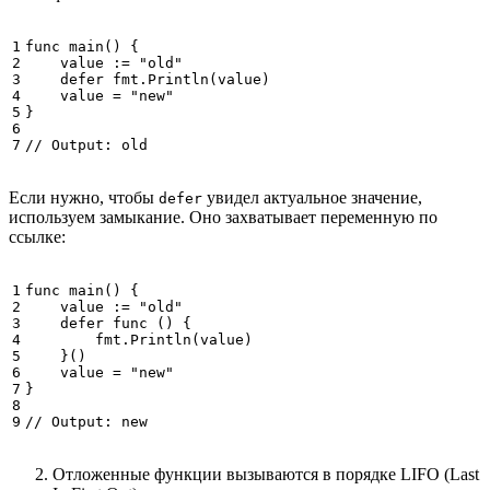
func
main
()
{
value
:=
"old"
defer
fmt
.
Println
(
value
)
value
=
"new"
}
// Output: old
Если нужно, чтобы
увидел актуальное значение,
defer
используем замыкание. Оно захватывает переменную по
ссылке:
func
main
()
{
value
:=
"old"
defer
func
()
{
fmt
.
Println
(
value
)
}()
value
=
"new"
}
// Output: new
Отложенные функции вызываются в порядке LIFO (Last