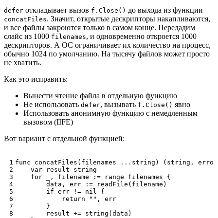
откладывает вызов
до выхода из функции
defer
f.Close()
. Значит, открытые дескрипторы накапливаются,
concatFiles
и все файлы закроются только в самом конце. Передадим
слайс из 1000
, и одновременно откроется 1000
filenames
дескрипторов. А ОС ограничивает их количество на процесс,
обычно 1024 по умолчанию. На тысячу файлов может просто
не хватить.
Как это исправить:
Вынести чтение файла в отдельную функцию
Не использовать
, вызывать
явно
defer
f.Close()
Использовать анонимную функцию с немедленным
вызовом (IIFE)
Вот вариант с отдельной функцией:
func
concatFiles
(
filenames
...
string
)
(
string
,
error
var
result
string
for
_
,
filename
:=
range
filenames
{
data
,
err
:=
readFile
(
filename
)
if
err
!=
nil
{
return
""
,
err
}
result
+=
string
(
data
)