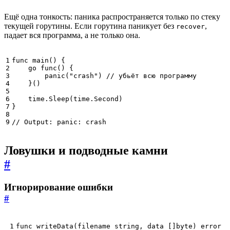
Ещё одна тонкость: паника распространяется только по стеку
текущей горутины. Если горутина паникует без
,
recover
падает вся программа, а не только она.
func
main
()
{
go
func
()
{
panic
(
"crash"
)
// убьёт всю программу
}()
time
.
Sleep
(
time
.
Second
)
}
// Output: panic: crash
Ловушки и подводные камни
#
Игнорирование ошибки
#
func
writeData
(
filename
string
,
data
[]
byte
)
error
{