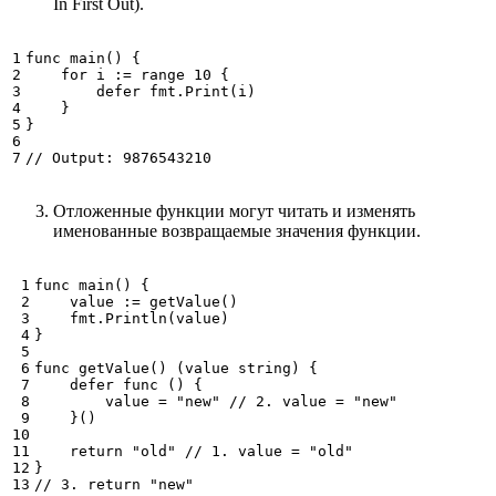
In First Out).
func
main
()
{
for
i
:=
range
10
{
defer
fmt
.
Print
(
i
)
}
}
// Output: 9876543210
Отложенные функции могут читать и изменять
именованные возвращаемые значения функции.
func
main
()
{
value
:=
getValue
()
fmt
.
Println
(
value
)
}
func
getValue
()
(
value
string
)
{
defer
func
()
{
value
=
"new"
// 2. value = "new"
}()
return
"old"
// 1. value = "old"
}
// 3. return "new"