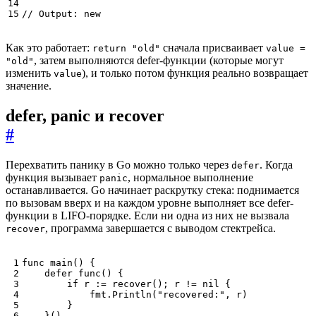
// Output: new
Как это работает:
сначала присваивает
return "old"
value =
, затем выполняются defer-функции (которые могут
"old"
изменить
), и только потом функция реально возвращает
value
значение.
defer, panic и recover
#
Перехватить панику в Go можно только через
. Когда
defer
функция вызывает
, нормальное выполнение
panic
останавливается. Go начинает раскрутку стека: поднимается
по вызовам вверх и на каждом уровне выполняет все defer-
функции в LIFO-порядке. Если ни одна из них не вызвала
, программа завершается с выводом стектрейса.
recover
func
main
()
{
defer
func
()
{
if
r
:=
recover
();
r
!=
nil
{
fmt
.
Println
(
"recovered:"
,
r
)
}
}()