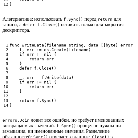
}
Альтернатива: использовать
перед
для
f.Sync()
return
записи, а
оставить только для закрытия
defer f.Close()
дескриптора.
func
writeData
(
filename
string
,
data
[]
byte
)
error
{
f
,
err
:=
os
.
Create
(
filename
)
if
err
!=
nil
{
return
err
}
defer
f
.
Close
()
_
,
err
=
f
.
Write
(
data
)
if
err
!=
nil
{
return
err
}
return
f
.
Sync
()
}
ловит все ошибки, но требует именованных
errors.Join
возвращаемых значений.
проще: не нужны ни
f.Sync()
замыкания, ни именованные значения. Разделение
обязанностей:
отвечает за данные,
за
Sync()
Close()