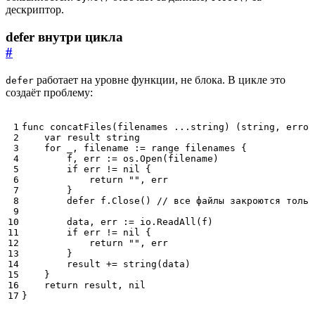
дескриптор.
defer внутри цикла
#
работает на уровне функции, не блока. В цикле это
defer
создаёт проблему:
func
concatFiles
(
filenames
...
string
)
(
string
,
error
var
result
string
for
_
,
filename
:=
range
filenames
{
f
,
err
:=
os
.
Open
(
filename
)
if
err
!=
nil
{
return
""
,
err
}
defer
f
.
Close
()
// все файлы закроются тольк
data
,
err
:=
io
.
ReadAll
(
f
)
if
err
!=
nil
{
return
""
,
err
}
result
+=
string
(
data
)
}
return
result
,
nil
}