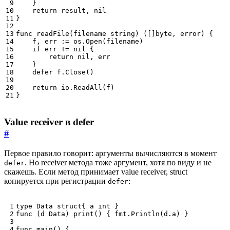
}
return
result
,
nil
}
func
readFile
(
filename
string
)
([]
byte
,
error
)
{
f
,
err
:=
os
.
Open
(
filename
)
if
err
!=
nil
{
return
nil
,
err
}
defer
f
.
Close
()
return
io
.
ReadAll
(
f
)
}
Value receiver в defer
#
Первое правило говорит: аргументы вычисляются в момент
. Но receiver метода тоже аргумент, хотя по виду и не
defer
скажешь. Если метод принимает value receiver, struct
копируется при регистрации
:
defer
type
Data
struct
{
a
int
}
func
(
d
Data
)
print
()
{
fmt
.
Println
(
d
.
a
)
}
func
main
()
{