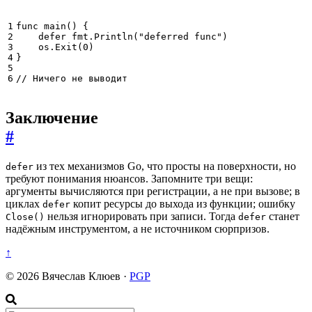
func
main
()
{
defer
fmt
.
Println
(
"deferred func"
)
os
.
Exit
(
0
)
}
// Ничего не выводит
Заключение
#
из тех механизмов Go, что просты на поверхности, но
defer
требуют понимания нюансов. Запомните три вещи:
аргументы вычисляются при регистрации, а не при вызове; в
циклах
копит ресурсы до выхода из функции; ошибку
defer
нельзя игнорировать при записи. Тогда
станет
Close()
defer
надёжным инструментом, а не источником сюрпризов.
↑
© 2026 Вячеслав Клюев ·
PGP